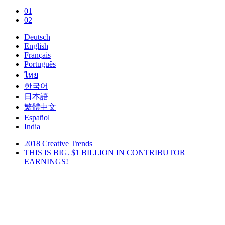
01
02
Deutsch
English
Français
Português
ไทย
한국어
日本語
繁體中文
Español
India
2018 Creative Trends
THIS IS BIG. $1 BILLION IN CONTRIBUTOR
EARNINGS!